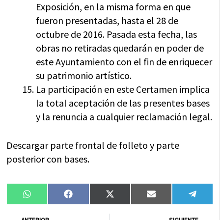
Exposición, en la misma forma en que
fueron presentadas, hasta el 28 de
octubre de 2016. Pasada esta fecha, las
obras no retiradas quedarán en poder de
este Ayuntamiento con el fin de enriquecer
su patrimonio artístico.
La participación en este Certamen implica
la total aceptación de las presentes bases
y la renuncia a cualquier reclamación legal.
Descargar parte frontal de folleto y parte
posterior con bases.
Compartir
Compartir
Compartir
Compartir
Compa
WhatsApp
Facebook
X
Email
Tele
en
en
en
en
en
(Twitter)