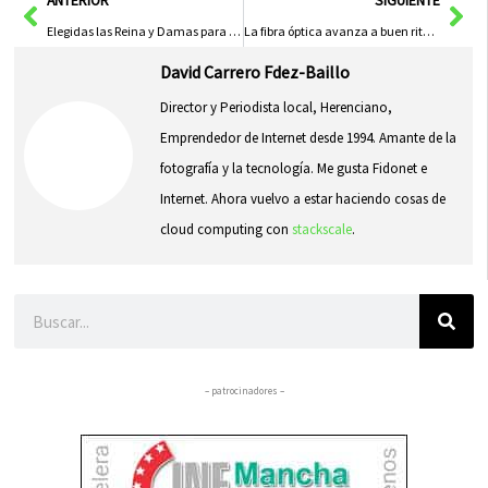
Ant
Sig
ANTERIOR
SIGUIENTE
Elegidas las Reina y Damas para las fiestas de la Merced
La fibra óptica avanza a buen ritmo en nuestra región
David Carrero Fdez-Baillo
Director y Periodista local, Herenciano,
Emprendedor de Internet desde 1994. Amante de la
fotografía y la tecnología. Me gusta Fidonet e
Internet. Ahora vuelvo a estar haciendo cosas de
cloud computing con
stackscale
.
Buscar
– patrocinadores –