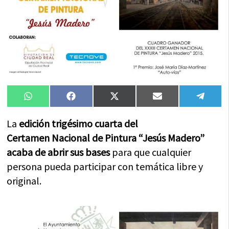
Compartir
Compartir
Compartir
Compartir
Compa
WhatsApp
Facebook
X
Email
Tele
en
en
en
en
en
(Twitter)
La
edición trigésimo cuarta del
Certamen Nacional de Pintura “Jesús Madero”
acaba de abrir sus bases
para que cualquier
persona pueda participar con temática libre y
original.