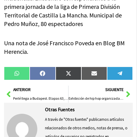
primera jornada de la liga de Primera División
Territorial de Castilla La Mancha. Municipal de
Pedro Muñoz, 80 espectadores
Una nota de José Francisco Poveda en Blog BM
Herencia.
Compartir
Compartir
Compartir
Compartir
Compa
WhatsApp
Facebook
X
Email
Tele
en
en
en
en
en
(Twitter)
Ant
Sig
ANTERIOR
SIGUIENTE
Perlé llega a Budapest. Etapas 63, 64, 65 y 66
Exhibición de hip hop organizada por la asociación Street Full
Otras Fuentes
A través de "Otras fuentes" publicamos artículos
relacionados de otros medios, notas de prensa, o
artículos de usuarios no registrados en