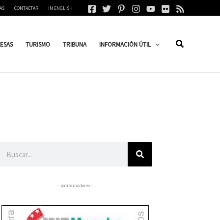
AS
CONTACTAR
IN ENGLISH
ESAS
TURISMO
TRIBUNA
INFORMACIÓN ÚTIL
Buscar
– patrocinadores –