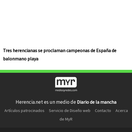
Tres herencianas se proclaman campeonas de España de
balonmano playa
Herencia.net es un medio de
Diario de la mancha
Artículos patrocinados
Servicio de Diseño web
Contacto
Acerca
de MyR