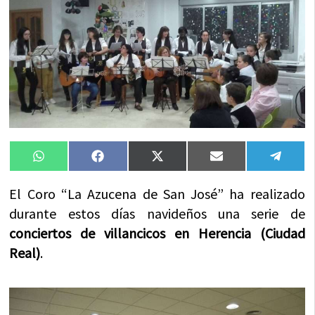
Compartir
Compartir
Compartir
Compartir
Compa
WhatsApp
Facebook
X
Email
Tele
en
en
en
en
en
(Twitter)
El Coro “La Azucena de San José” ha realizado
durante estos días navideños una serie de
conciertos de villancicos en Herencia (Ciudad
Real)
.