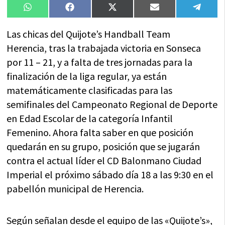
Compartir
Compartir
Compartir
Compartir
Compa
WhatsApp
Facebook
X
Email
Tele
en
en
en
en
en
(Twitter)
Las chicas del Quijote’s Handball Team
Herencia, tras la trabajada victoria en Sonseca
por 11 – 21, y a falta de tres jornadas para la
finalización de la liga regular, ya están
matemáticamente clasificadas para las
semifinales del Campeonato Regional de Deporte
en Edad Escolar de la categoría Infantil
Femenino. Ahora falta saber en que posición
quedarán en su grupo, posición que se jugarán
contra el actual líder el CD Balonmano Ciudad
Imperial el próximo sábado día 18 a las 9:30 en el
pabellón municipal de Herencia.
Según señalan desde el equipo de las «Quijote’s»,