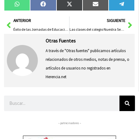
Compartir
Compartir
Compartir
Compartir
Compa
WhatsApp
Facebook
X
Email
Tele
en
en
en
en
en
(Twitter)
Ant
Sig
ANTERIOR
SIGUIENTE
Éxito de las Jornadas de Educación Emocional a través de los Cuentos
Las clases del colegio Nuestra Señora de la Merced salen a la calle
Otras Fuentes
A través de "Otras fuentes" publicamos artículos
relacionados de otros medios, notas de prensa, o
artículos de usuarios no registrados en
Herencia.net
Buscar
– patrocinadores –