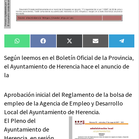
Compartir
Compartir
Compartir
Compartir
Compa
WhatsApp
Facebook
X
Email
Tele
en
en
en
en
en
(Twitter)
Según leemos en el Boletín Oficial de la Provincia,
el Ayuntamiento de Herencia hace el anuncio de
la
Aprobación inicial del Reglamento de la bolsa de
empleo de la Agencia de Empleo y Desarrollo
Local del Ayuntamiento de Herencia.
El Pleno del
Ayuntamiento de
Herencia, en sesión