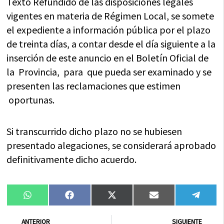
Texto Refundido de las disposiciones legales
vigentes en materia de Régimen Local, se somete
el expediente a información pública por el plazo
de treinta días, a contar desde el día siguiente a la
inserción de este anuncio en el Boletín Oficial de
la Provincia, para que pueda ser examinado y se
presenten las reclamaciones que estimen
oportunas.
Si transcurrido dicho plazo no se hubiesen
presentado alegaciones, se considerará aprobado
definitivamente dicho acuerdo.
Compartir
Compartir
Compartir
Compartir
Compa
WhatsApp
Facebook
X
Email
Tele
en
en
en
en
en
(Twitter)
Ant
Sig
ANTERIOR
SIGUIENTE