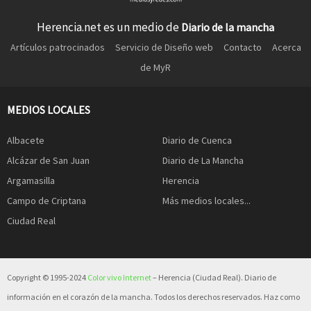
Herencia.net es un medio de
Diario de la mancha
Artículos patrocinados
Servicio de Diseño web
Contacto
Acerca
de MyR
MEDIOS LOCALES
Albacete
Diario de Cuenca
Alcázar de San Juan
Diario de La Mancha
Argamasilla
Herencia
Campo de Criptana
Más medios locales...
Ciudad Real
Copyright © 1995-2024
Color vivo Internet
– Herencia (Ciudad Real). Diario de
información en el corazón de la mancha. Todos los derechos reservados. Haz como