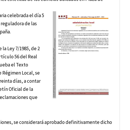
ria celebrada el día 5
 reguladora de las
spaña.
 la Ley 7/1985, de 2
rtículo 56 del Real
rueba el Texto
e Régimen Local, se
einta días, a contar
etín Oficial de la
 reclamaciones que
ciones, se considerará aprobado definitivamente dicho