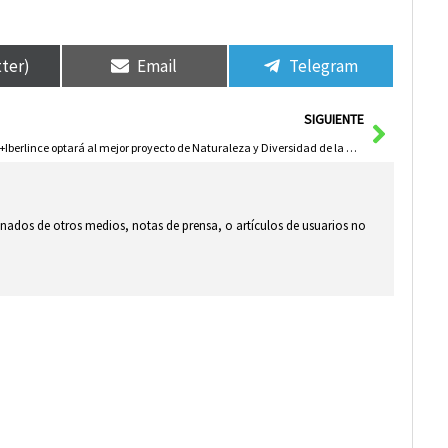
tter)
Email
Telegram
Siguie
SIGUIENTE
LIFE+Iberlince optará al mejor proyecto de Naturaleza y Diversidad de la Unión Europea
ionados de otros medios, notas de prensa, o artículos de usuarios no