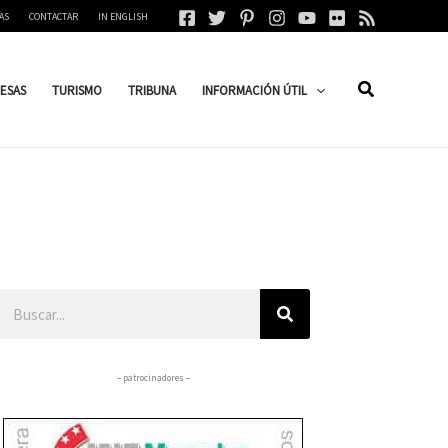
AS
CONTACTAR
IN ENGLISH
ESAS
TURISMO
TRIBUNA
INFORMACIÓN ÚTIL
Buscar
– patrocinadores –