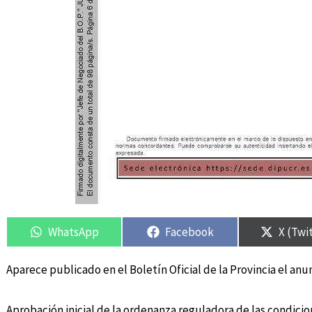
Compartir
Compartir
Compartir
Compartir
Compar
Compar
en
en
en
en
en
en
WhatsApp
Facebook
X (Twi
Aparece publicado en el Boletín Oficial de la Provincia el an
Aprobación inicial de la ordenanza reguladora de las condicio