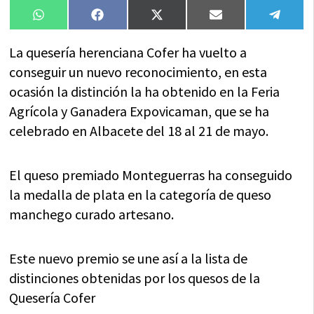
Compartir
Compartir
Compartir
Compartir
Compa
WhatsApp
Facebook
X
Email
Tele
en
en
en
en
en
(Twitter)
La quesería herenciana Cofer ha vuelto a
conseguir un nuevo reconocimiento, en esta
ocasión la distinción la ha obtenido en la Feria
Agrícola y Ganadera Expovicaman, que se ha
celebrado en Albacete del 18 al 21 de mayo.
El queso premiado Monteguerras ha conseguido
la medalla de plata en la categoría de queso
manchego curado artesano.
Este nuevo premio se une así a la lista de
distinciones obtenidas por los quesos de la
Quesería Cofer