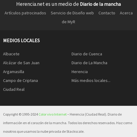
Herencia.net es un medio de
Diario de la mancha
Artículos patrocinados
Servicio de Diseño web
Contacto
Acerca
de MyR
MEDIOS LOCALES
Albacete
Diario de Cuenca
Alcázar de San Juan
Diario de La Mancha
Argamasilla
Herencia
Campo de Criptana
Más medios locales...
Ciudad Real
Copyright © 1995-2024
Color vivo Internet
– Herencia (Ciudad Real). Diario de
información en el corazón de la mancha. Todos los derechos reservados. Haz como
nosotros que usamos la nube privada de Stackscale.