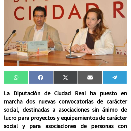
Compartir
Compartir
Compartir
Compartir
Compa
WhatsApp
Facebook
X
Email
Tele
en
en
en
en
en
(Twitter)
La Diputación de Ciudad Real ha puesto en
marcha dos nuevas convocatorias de carácter
social, destinadas a asociaciones sin ánimo de
lucro para proyectos y equipamientos de carácter
social y para asociaciones de personas con