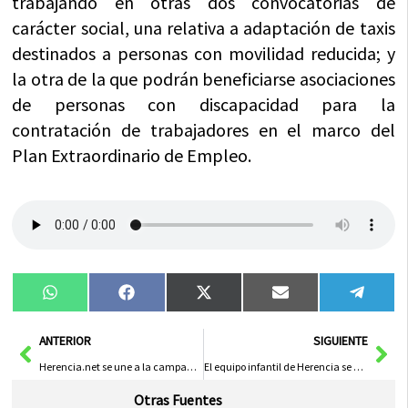
trabajando en otras dos convocatorias de
carácter social, una relativa a adaptación de taxis
destinados a personas con movilidad reducida; y
la otra de la que podrán beneficiarse asociaciones
de personas con discapacidad para la
contratación de trabajadores en el marco del
Plan Extraordinario de Empleo.
Compartir
Compartir
Compartir
Compartir
Compa
WhatsApp
Facebook
X
Email
Tele
en
en
en
en
en
(Twitter)
Ant
Sig
ANTERIOR
SIGUIENTE
Herencia.net se une a la campaña que salva vidas #OjoPequeAlAgua
El equipo infantil de Herencia se enfrenta en cuartos de final de la Fase Regional frente al Almansa
Otras Fuentes