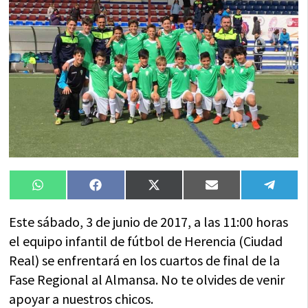
Compartir
Compartir
Compartir
Compartir
Compa
WhatsApp
Facebook
X
Email
Tele
en
en
en
en
en
(Twitter)
Este sábado, 3 de junio de 2017, a las 11:00 horas
el equipo infantil de fútbol de Herencia (Ciudad
Real) se enfrentará en los cuartos de final de la
Fase Regional al Almansa. No te olvides de venir
apoyar a nuestros chicos.