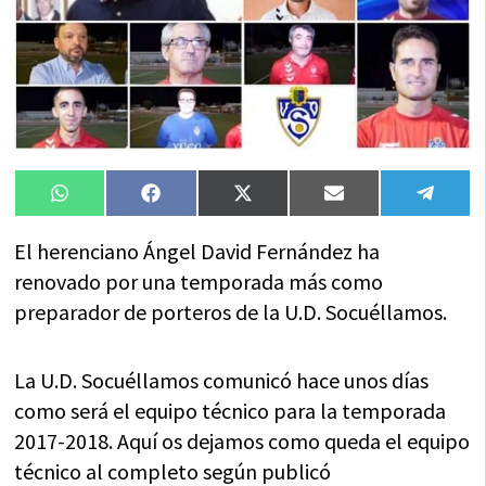
Compartir
Compartir
Compartir
Compartir
Compa
WhatsApp
Facebook
X
Email
Tele
en
en
en
en
en
(Twitter)
El herenciano Ángel David Fernández ha
renovado por una temporada más como
preparador de porteros de la U.D. Socuéllamos.
La U.D. Socuéllamos comunicó hace unos días
como será el equipo técnico para la temporada
2017-2018. Aquí os dejamos como queda el equipo
técnico al completo según publicó