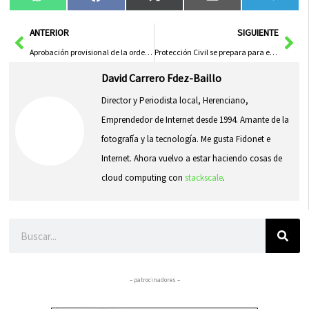
Compartir
Compartir
Compartir
Compartir
Compa
WhatsApp
Facebook
X
Email
Tele
en
en
en
en
en
(Twitter)
Ant
Sig
ANTERIOR
SIGUIENTE
Aprobación provisional de la ordenanza fiscal reguladora del precio público por la prestación del servicio de aparcamiento municipal
Protección Civil se prepara para el Concierto de Melendi
David Carrero Fdez-Baillo
Director y Periodista local, Herenciano,
Emprendedor de Internet desde 1994. Amante de la
fotografía y la tecnología. Me gusta Fidonet e
Internet. Ahora vuelvo a estar haciendo cosas de
cloud computing con
stackscale
.
Buscar
– patrocinadores –