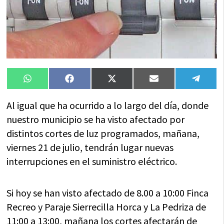
Compartir
Compartir
Compartir
Compartir
Compa
WhatsApp
Facebook
X
Email
Tele
en
en
en
en
en
(Twitter)
Al igual que ha ocurrido a lo largo del día, donde
nuestro municipio se ha visto afectado por
distintos cortes de luz programados, mañana,
viernes 21 de julio, tendrán lugar nuevas
interrupciones en el suministro eléctrico.
Si hoy se han visto afectado de 8.00 a 10:00 Finca
Recreo y Paraje Sierrecilla Horca y La Pedriza de
11:00 a 13:00, mañana los cortes afectarán de