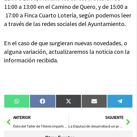
11:00 a 13:00 en el Camino de Quero, y de 15:00 a
17:00 a Finca Cuarto Lotería, según podemos leer
a través de las redes sociales del Ayuntamiento.
En el caso de que surgieran nuevas novedades, o
alguna variación, actualizaremos la noticia con la
información recibida.
Compartir
Compartir
Compartir
Compartir
Compa
WhatsApp
Facebook
X
Email
Tele
en
en
en
en
en
(Twitter)
Ant
Sig
ANTERIOR
SIGUIENTE
Éxito del Taller de Títeres impartido por Palique Teatro
La Diputación desarrollará un programa de empleo juvenil dotado con 1’8 millones de euros