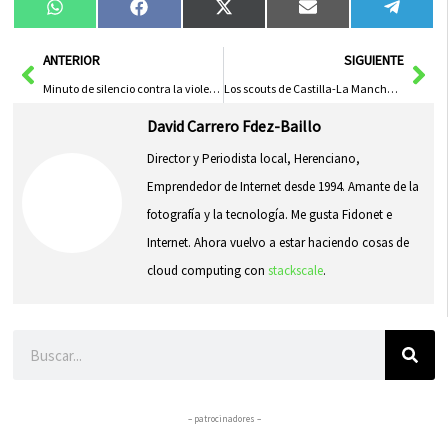
Compartir
Compartir
Compartir
Compartir
Compa
WhatsApp
Facebook
X
Email
Tele
en
en
en
en
en
(Twitter)
Ant
Sig
ANTERIOR
SIGUIENTE
Minuto de silencio contra la violencia de género en Herencia
Los scouts de Castilla-La Mancha se reunieron en Herencia
David Carrero Fdez-Baillo
Director y Periodista local, Herenciano,
Emprendedor de Internet desde 1994. Amante de la
fotografía y la tecnología. Me gusta Fidonet e
Internet. Ahora vuelvo a estar haciendo cosas de
cloud computing con
stackscale
.
Buscar
– patrocinadores –