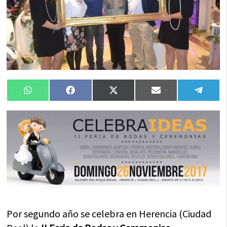
Compartir
Compartir
Compartir
Compartir
Compa
WhatsApp
Facebook
X
Email
Tele
en
en
en
en
en
(Twitter)
Por segundo año se celebra en Herencia (Ciudad