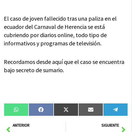
El caso de joven fallecido tras una paliza en el
ecuador del Carnaval de Herencia se está
cubriendo por diarios online, todo tipo de
informativos y programas de televisión.
Recordamos desde aquí que el caso se encuentra
bajo secreto de sumario.
Compartir
Compartir
Compartir
Compartir
Compa
WhatsApp
Facebook
X
Email
Tele
en
en
en
en
en
(Twitter)
Ant
Sig
ANTERIOR
SIGUIENTE