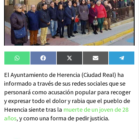
Compartir
Compartir
Compartir
Compartir
Compa
WhatsApp
Facebook
X
Email
Tele
en
en
en
en
en
(Twitter)
El Ayuntamiento de Herencia (Ciudad Real) ha
informado a través de sus redes sociales que se
personará como acusación popular para recoger
y expresar todo el dolor y rabia que el pueblo de
Herencia siente tras la
muerte de un joven de 28
años
, y como una forma de pedir justicia.