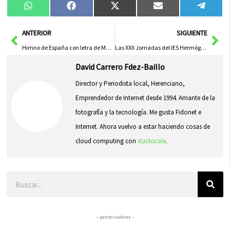
Compartir
Compartir
Compartir
Compartir
Compa
WhatsApp
Facebook
X
Email
Tele
en
en
en
en
en
(Twitter)
Ant
Sig
ANTERIOR
SIGUIENTE
Himno de España con letra de Marta Sánchez
Las XXII Jornadas del IES Hermógenes Rodríguez dedicadas a hábitos saludables
David Carrero Fdez-Baillo
Director y Periodista local, Herenciano,
Emprendedor de Internet desde 1994. Amante de la
fotografía y la tecnología. Me gusta Fidonet e
Internet. Ahora vuelvo a estar haciendo cosas de
cloud computing con
stackscale
.
Buscar
– patrocinadores –