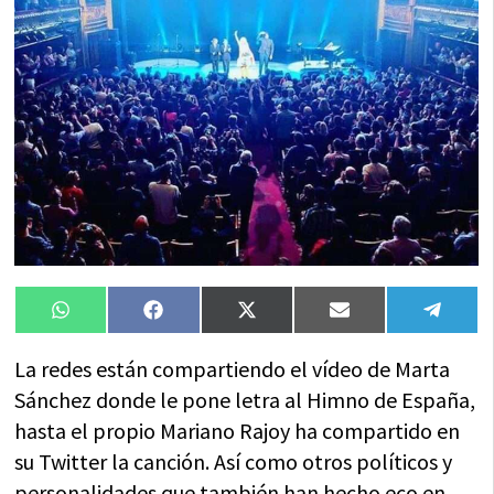
Compartir
Compartir
Compartir
Compartir
Compa
WhatsApp
Facebook
X
Email
Tele
en
en
en
en
en
(Twitter)
La redes están compartiendo el vídeo de Marta
Sánchez donde le pone letra al Himno de España,
hasta el propio Mariano Rajoy ha compartido en
su Twitter la canción. Así como otros políticos y
personalidades que también han hecho eco en