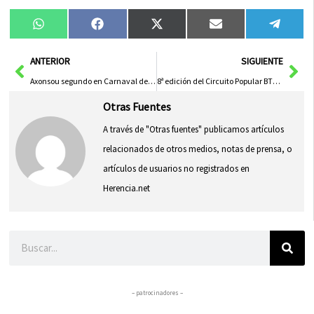
Compartir
Compartir
Compartir
Compartir
Compa
WhatsApp
Facebook
X
Email
Tele
en
en
en
en
en
(Twitter)
Ant
Sig
ANTERIOR
SIGUIENTE
Axonsou segundo en Carnaval de Ciudad Real con «El último reino de Zhongguo»
8ª edición del Circuito Popular BTT Diputación en Herencia
Otras Fuentes
A través de "Otras fuentes" publicamos artículos
relacionados de otros medios, notas de prensa, o
artículos de usuarios no registrados en
Herencia.net
Buscar
– patrocinadores –