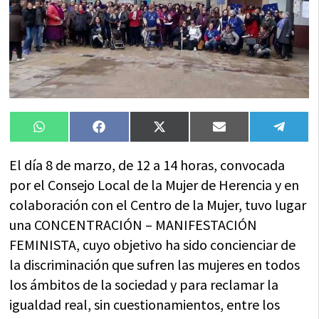
Compartir
Compartir
Compartir
Compartir
Compa
WhatsApp
Facebook
X
Email
Tele
en
en
en
en
en
(Twitter)
El día 8 de marzo, de 12 a 14 horas, convocada
por el Consejo Local de la Mujer de Herencia y en
colaboración con el Centro de la Mujer, tuvo lugar
una CONCENTRACIÓN – MANIFESTACIÓN
FEMINISTA, cuyo objetivo ha sido concienciar de
la discriminación que sufren las mujeres en todos
los ámbitos de la sociedad y para reclamar la
igualdad real, sin cuestionamientos, entre los