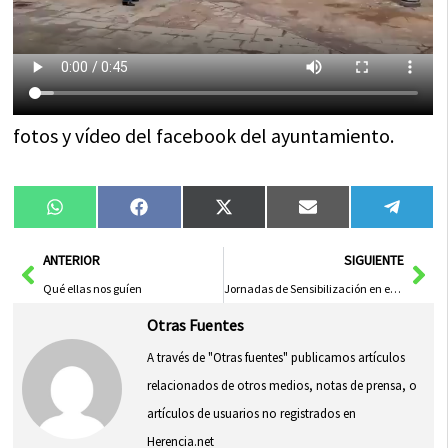
fotos y vídeo del facebook del ayuntamiento.
Compartir
Compartir
Compartir
Compartir
Compa
WhatsApp
Facebook
X
Email
Tele
en
en
en
en
en
(Twitter)
Ant
Sig
ANTERIOR
SIGUIENTE
Qué ellas nos guíen
Jornadas de Sensibilización en el Centro Ocupacional El Picazuelo
Otras Fuentes
A través de "Otras fuentes" publicamos artículos
relacionados de otros medios, notas de prensa, o
artículos de usuarios no registrados en
Herencia.net