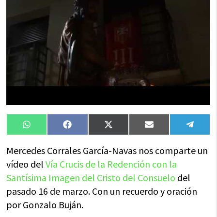
Compartir
Compartir
Compartir
Compartir
Compa
WhatsApp
Facebook
X
Email
Tele
en
en
en
en
en
(Twitter)
Mercedes Corrales García-Navas nos comparte un
vídeo del
Vía Crucis de la Redención con la
Santísima Imagen del Cristo del Consuelo
del
pasado 16 de marzo. Con un recuerdo y oración
por Gonzalo Buján.