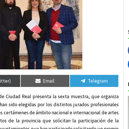
rtir
rtir
Compartir
Compartir
Compartir
Compartir
en
en
en
en
itter)
Email
Telegram
 de Ciudad Real presenta la sexta muestra, que organiza
an sido elegidas por los distintos jurados profesionales
os certámenes de ámbito nacional e internacional de artes
s de la provincia que solicitan la participación de la
ayuntamientos que han participado solicitando un premio