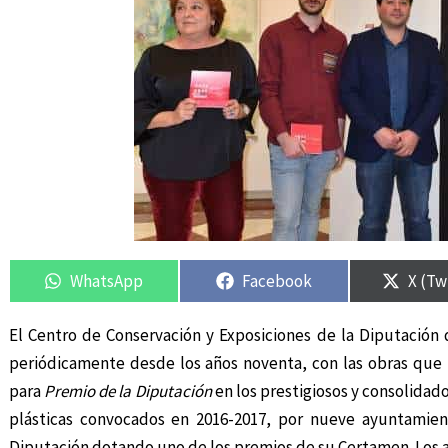
Compartir
Compartir
Compartir
Compartir
Compa
Compa
en
en
en
en
en
en
WhatsApp
Facebook
X (Tw
El Centro de Conservación y Exposiciones de la Diputación
periódicamente desde los años noventa, con las obras que h
para
Premio de la Diputación
en los prestigiosos y consolidad
plásticas convocados en 2016-2017, por nueve ayuntamiento
Diputación dotando uno de los premios de su Certamen. Los 