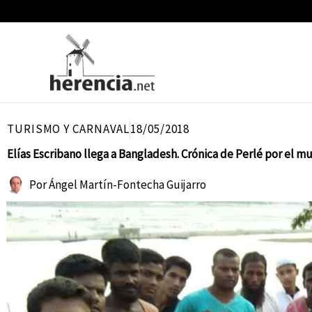
Ir
al
contenido
TURISMO Y CARNAVAL
18/05/2018
Elías Escribano llega a Bangladesh. Crónica de Perlé por el 
Por
Ángel Martín-Fontecha Guijarro