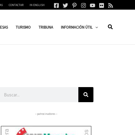
AS
CONTACTAR
IN ENGLISH
ESAS
TURISMO
TRIBUNA
INFORMACIÓN ÚTIL
Buscar
– patrocinadores –