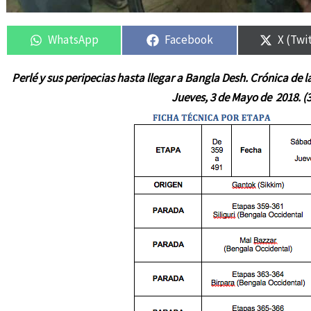
Compartir
Compartir
Compartir
Compartir
Compar
Compar
en
en
en
en
en
en
WhatsApp
Facebook
X (Twi
Perlé y sus peripecias hasta llegar a Bangla Desh. Crónica de l
Jueves, 3 de Mayo de 2018. (