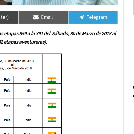
tir
tir
Compartir
Compartir
Compartir
Compartir
en
en
en
en
tter)
Email
Telegram
as etapas 359 a la 391 del Sábado, 30 de Marzo de 2018 al
32 etapas aventureras).