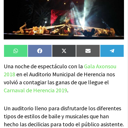
Compartir
Compartir
Compartir
Compartir
Compa
WhatsApp
Facebook
X
Email
Tele
en
en
en
en
en
(Twitter)
Una noche de espectáculo con la
Gala Axonsou
2018
en el Auditorio Municipal de Herencia nos
volvió a contagiar las ganas de que llegue el
Carnaval de Herencia 2019
.
Un auditorio lleno para disfrutarde los diferentes
tipos de estilos de baile y musicales que han
hecho las decilicias para todo el público asistente.