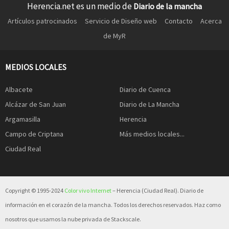
Herencia.net es un medio de
Diario de la mancha
Artículos patrocinados
Servicio de Diseño web
Contacto
Acerca
de MyR
MEDIOS LOCALES
Albacete
Diario de Cuenca
Alcázar de San Juan
Diario de La Mancha
Argamasilla
Herencia
Campo de Criptana
Más medios locales...
Ciudad Real
Copyright © 1995-2024
Color vivo Internet
– Herencia (Ciudad Real). Diario de
información en el corazón de la mancha. Todos los derechos reservados. Haz como
nosotros que usamos la nube privada de Stackscale.