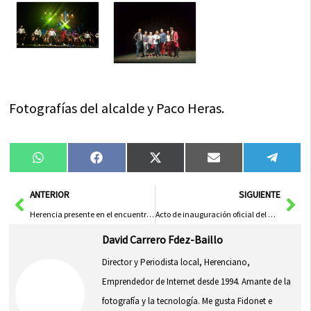
Fotografías del alcalde y Paco Heras.
Compartir
Compartir
Compartir
Compartir
Compa
WhatsApp
Facebook
X
Email
Tele
en
en
en
en
en
(Twitter)
Ant
Sig
ANTERIOR
SIGUIENTE
Herencia presente en el encuentro de Ciudadanos en Toledo
Acto de inauguración oficial del Curso 2018-2019
David Carrero Fdez-Baillo
Director y Periodista local, Herenciano,
Emprendedor de Internet desde 1994. Amante de la
fotografía y la tecnología. Me gusta Fidonet e