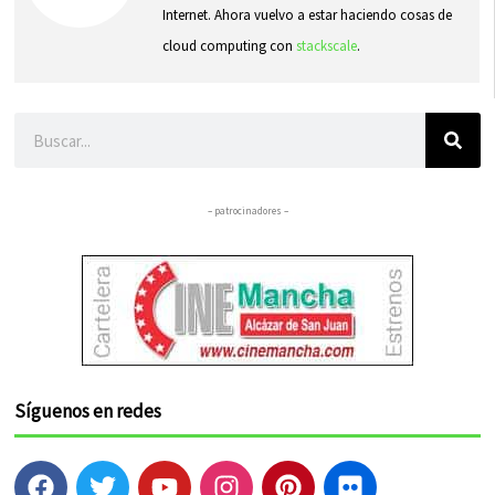
Internet. Ahora vuelvo a estar haciendo cosas de
cloud computing con
stackscale
.
Buscar
– patrocinadores –
Síguenos en redes
F
T
Y
I
P
F