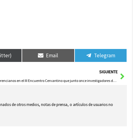
itter)
Email
Telegram
Sigui
SIGUIENTE
Herencianos en el III Encuentro Cervantino que junto once investigadores de la región
ionados de otros medios, notas de prensa, o artículos de usuarios no