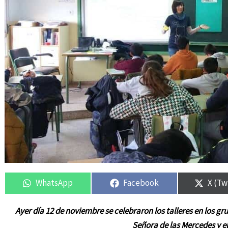
Compartir
Compartir
Compartir
Compartir
Compa
Compa
en
en
en
en
en
en
WhatsApp
Facebook
X (Tw
Ayer día 12 de noviembre se celebraron los talleres en los g
Señora de las Mercedes y e