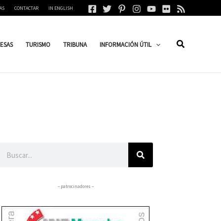
AS
CONTACTAR
IN ENGLISH
ESAS
TURISMO
TRIBUNA
INFORMACIÓN ÚTIL
Buscar
– patrocinadores –