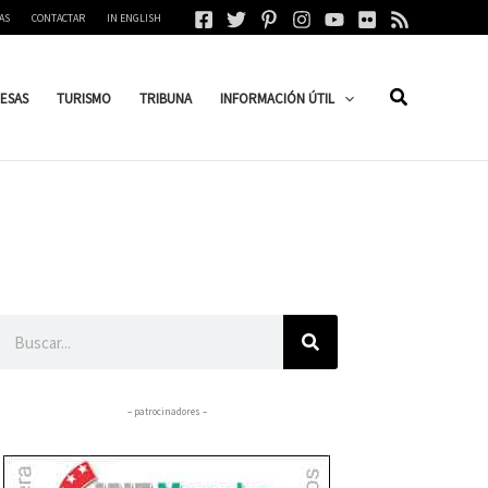
AS
CONTACTAR
IN ENGLISH
ESAS
TURISMO
TRIBUNA
INFORMACIÓN ÚTIL
Buscar
– patrocinadores –