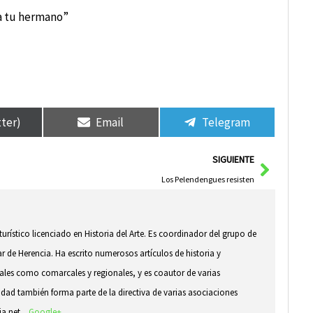
 a tu hermano”
tter)
Email
Telegram
Siguie
SIGUIENTE
Los Pelendengues resisten
 turístico licenciado en Historia del Arte. Es coordinador del grupo de
ar de Herencia. Ha escrito numerosos artículos de historia y
ocales como comarcales y regionales, y es coautor de varias
idad también forma parte de la directiva de varias asociaciones
ia.net. .
Google+