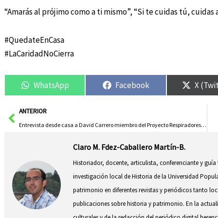
“Amarás al prójimo como a ti mismo”, “Si te cuidas tú, cuidas
#QuedateEnCasa
#LaCaridadNoCierra
WhatsApp
Facebook
X (Twi
Ant
ANTERIOR
Entrevista desde casa a David Carrero miembro del Proyecto Respiradores de EOMadrid
Claro M. Fdez-Caballero Martín-B.
Historiador, docente, articulista, conferenciante y guía
investigación local de Historia de la Universidad Popul
patrimonio en diferentes revistas y periódicos tanto l
publicaciones sobre historia y patrimonio. En la actual
culturales y de la redacción del periódico digital herenc