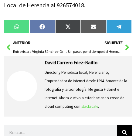
Local de Herencia al 926574018.
Compartir
Compartir
Compartir
Compartir
Compa
WhatsApp
Facebook
X
Email
Tele
en
en
en
en
en
(Twitter)
Ant
Sig
ANTERIOR
SIGUIENTE
Entrevista a Virginia Sánchez-Oro, médica y enfermera UCI en Alcázar de San Juan
Un paseo por el tiempo del Herencia Club de Fútbol, segunda parte
David Carrero Fdez-Baillo
Director y Periodista local, Herenciano,
Emprendedor de Internet desde 1994. Amante de la
fotografía y la tecnología. Me gusta Fidonet e
Internet. Ahora vuelvo a estar haciendo cosas de
cloud computing con
stackscale
.
Buscar