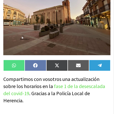
Compartir
Compartir
Compartir
Compartir
Compa
WhatsApp
Facebook
X
Email
Tele
en
en
en
en
en
(Twitter)
Compartimos con vosotros una actualización
sobre los horarios en la
fase 1 de la desescalada
del covid-19
. Gracias a la Policía Local de
Herencia.