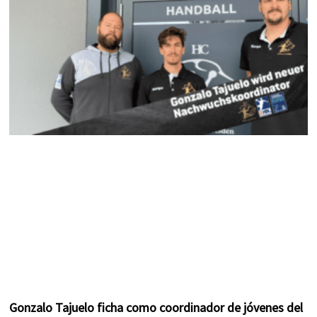
k
a
s
m
t
Gonzalo Tajuelo ficha como coordinador de jóvenes del