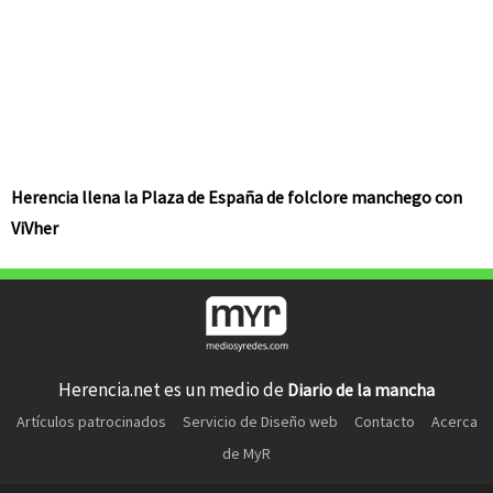
Herencia llena la Plaza de España de folclore manchego con
ViVher
Herencia.net es un medio de
Diario de la mancha
Artículos patrocinados
Servicio de Diseño web
Contacto
Acerca
de MyR