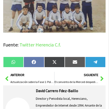
Fuente:
Twitter Herencia C.f.
Compartir
Compartir
Compartir
Compartir
Compa
WhatsApp
Facebook
X
Email
Tele
en
en
en
en
en
(Twitter)
Ant
Sig
ANTERIOR
SIGUIENTE
Actualización sobre la Fase 1: Policía Local de Herencia informa
El convento de la Merced despedirá el mes de mayo con el canto de los mayos
David Carrero Fdez-Baillo
Director y Periodista local, Herenciano,
Emprendedor de Internet desde 1994. Amante de la