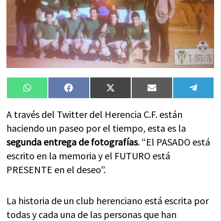
Compartir
Compartir
Compartir
Compartir
Compa
WhatsApp
Facebook
X
Email
Tele
en
en
en
en
en
(Twitter)
A través del Twitter del Herencia C.F. están
haciendo un paseo por el tiempo, esta es la
segunda entrega de fotografías
. “El PASADO está
escrito en la memoria y el FUTURO está
PRESENTE en el deseo”.
La historia de un club herenciano está escrita por
todas y cada una de las personas que han