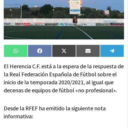
Compartir
Compartir
Compartir
Compartir
Compa
WhatsApp
Facebook
X
Email
Tele
en
en
en
en
en
(Twitter)
El Herencia C.F. está a la espera de la respuesta de
la Real Federación Española de Fútbol sobre el
inicio de la temporada 2020/2021, al igual que
decenas de equipos de fútbol «no profesional».
Desde la RFEF ha emitido la siguiente nota
informativa: