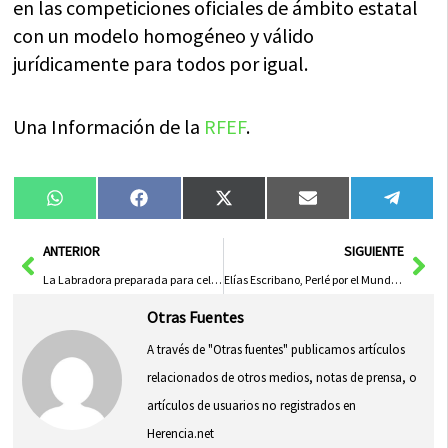
en las competiciones oficiales de ámbito estatal
con un modelo homogéneo y válido
jurídicamente para todos por igual.
Una Información de la
RFEF
.
Compartir
Compartir
Compartir
Compartir
Compa
WhatsApp
Facebook
X
Email
Tele
en
en
en
en
en
(Twitter)
Ant
Sig
ANTERIOR
SIGUIENTE
La Labradora preparada para celebrar unas fiestas atípicas a causa de la COVID-19
Elías Escribano, Perlé por el Mundo, en la prensa Malaya
Otras Fuentes
A través de "Otras fuentes" publicamos artículos
relacionados de otros medios, notas de prensa, o
artículos de usuarios no registrados en
Herencia.net