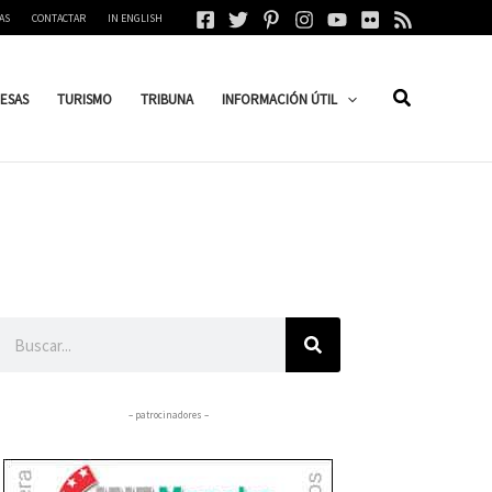
AS
CONTACTAR
IN ENGLISH
ESAS
TURISMO
TRIBUNA
INFORMACIÓN ÚTIL
Buscar
– patrocinadores –