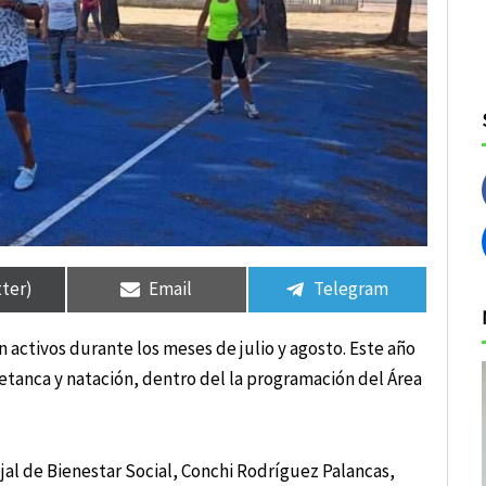
tir
tir
Compartir
Compartir
Compartir
Compartir
en
en
en
en
tter)
Email
Telegram
activos durante los meses de julio y agosto. Este año
etanca y natación, dentro del la programación del Área
ejal de Bienestar Social, Conchi Rodríguez Palancas,