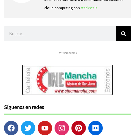
cloud computing con
stackscale
.
Buscar
– patrocinadores –
Síguenos en redes
F
T
Y
I
P
F
a
w
o
n
i
l