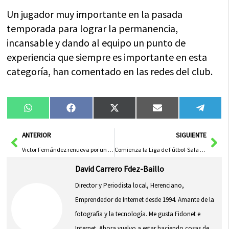
Un jugador muy importante en la pasada
temporada para lograr la permanencia,
incansable y dando al equipo un punto de
experiencia que siempre es importante en esta
categoría, han comentado en las redes del club.
Compartir
Compartir
Compartir
Compartir
Compa
WhatsApp
Facebook
X
Email
Tele
en
en
en
en
en
(Twitter)
Ant
Sig
ANTERIOR
SIGUIENTE
Victor Fernández renueva por un año más con el Herencia C.F.
Comienza la Liga de Fútbol-Sala «Jóvenes Promesas» en Herencia
David Carrero Fdez-Baillo
Director y Periodista local, Herenciano,
Emprendedor de Internet desde 1994. Amante de la
fotografía y la tecnología. Me gusta Fidonet e
Internet. Ahora vuelvo a estar haciendo cosas de