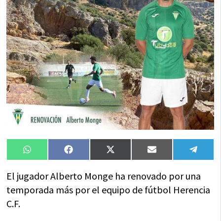
Compartir
Compartir
Compartir
Compartir
Compa
WhatsApp
Facebook
X
Email
Tele
en
en
en
en
en
(Twitter)
El jugador Alberto Monge ha renovado por una
temporada más por el equipo de fútbol Herencia
C.F.