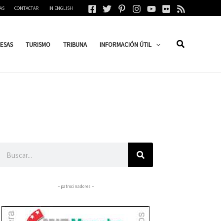
AS
CONTACTAR
IN ENGLISH
ESAS
TURISMO
TRIBUNA
INFORMACIÓN ÚTIL
Buscar
– patrocinadores –