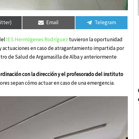
rtir
rtir
Compartir
Compartir
Compartir
Compartir
en
en
en
en
itter)
Email
Telegram
del
IES Hermógenes Rodríguez
tuvieron la oportunidad
y actuaciones en caso de atragantamiento impartida por
tro de Salud de Argamasilla de Alba y anteriormente
dinación con la dirección y el profesorado del instituto
ores sepan cómo actuar en caso de una emergencia.