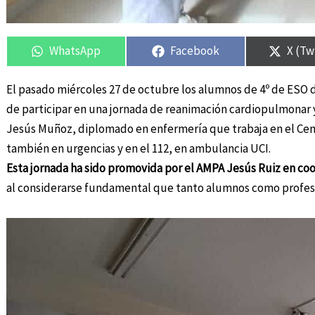
Compartir
Compartir
Compartir
Compartir
Compa
Compa
en
en
en
en
en
en
WhatsApp
Facebook
X (Tw
El pasado miércoles 27 de octubre los alumnos de 4º de ESO 
de participar en una jornada de reanimación cardiopulmonar 
Jesús Muñoz, diplomado en enfermería que trabaja en el Cen
también en urgencias y en el 112, en ambulancia UCI.
Esta jornada ha sido promovida por el AMPA Jesús Ruiz en coor
al considerarse fundamental que tanto alumnos como profes