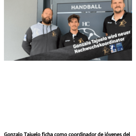
k
a
s
m
t
Gonzalo Tajuelo ficha como coordinador de jóvenes del