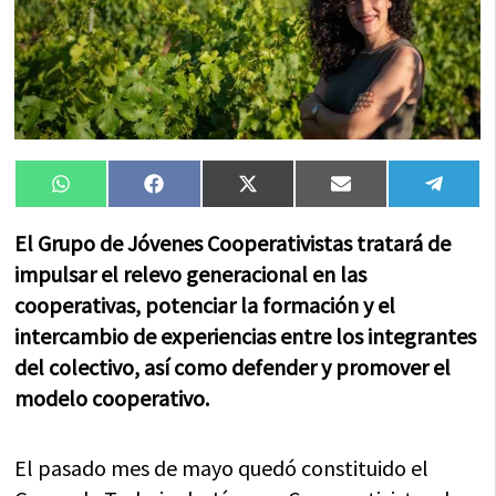
Compartir
Compartir
Compartir
Compartir
Compa
WhatsApp
Facebook
X
Email
Tele
en
en
en
en
en
(Twitter)
El Grupo de Jóvenes Cooperativistas tratará de
impulsar el relevo generacional en las
cooperativas, potenciar la formación y el
intercambio de experiencias entre los integrantes
del colectivo, así como defender y promover el
modelo cooperativo.
El pasado mes de mayo quedó constituido el