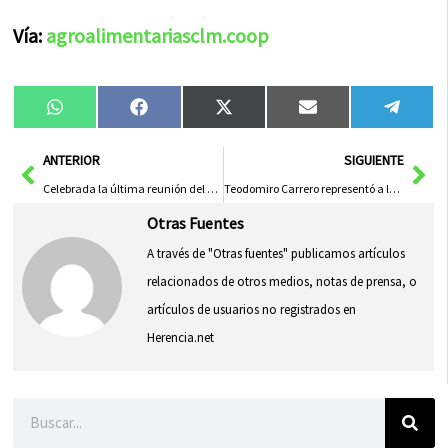
Vía:
agroalimentariasclm.coop
Compartir
Compartir
Compartir
Compartir
Compa
WhatsApp
Facebook
X
Email
Tele
en
en
en
en
en
(Twitter)
Ant
Sig
ANTERIOR
SIGUIENTE
Celebrada la última reunión del Consejo Escolar Municipal de Herencia
Teodomiro Carrero representó a las CUAS en el XV Congreso Nacional de Comunidades de Regantes
Otras Fuentes
A través de "Otras fuentes" publicamos artículos
relacionados de otros medios, notas de prensa, o
artículos de usuarios no registrados en
Herencia.net
Buscar