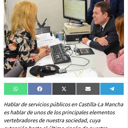
Compartir
Compartir
Compartir
Compartir
Compa
WhatsApp
Facebook
X
Email
Tele
en
en
en
en
en
(Twitter)
Hablar de servicios públicos en Castilla-La Mancha
es hablar de unos de los principales elementos
vertebradores de nuestra sociedad, cuya