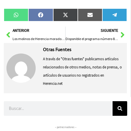
Compartir
Compartir
Compartir
Compartir
Compa
WhatsApp
Facebook
X
Email
Tele
en
en
en
en
en
(Twitter)
Ant
Sig
ANTERIOR
SIGUIENTE
Los molinos de Herencia morados por el Día Internacional del Síndrome de Dravet
Disponible el programa número 8 del Podcast «Herencia Habla»
Otras Fuentes
A través de "Otras fuentes" publicamos artículos
relacionados de otros medios, notas de prensa, o
artículos de usuarios no registrados en
Herencia.net
Buscar
– patrocinadores –