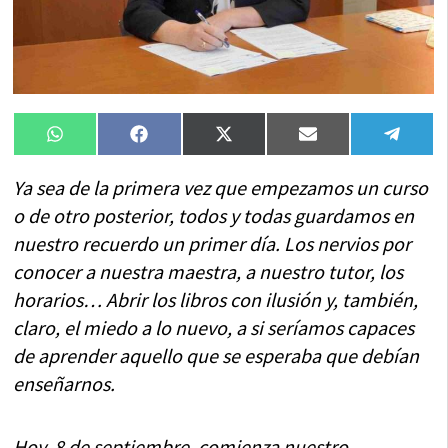
Compartir
Compartir
Compartir
Compartir
Compa
WhatsApp
Facebook
X
Email
Tele
en
en
en
en
en
(Twitter)
Ya sea de la primera vez que empezamos un curso
o de otro posterior, todos y todas guardamos en
nuestro recuerdo un primer día. Los nervios por
conocer a nuestra maestra, a nuestro tutor, los
horarios… Abrir los libros con ilusión y, también,
claro, el miedo a lo nuevo, a si seríamos capaces
de aprender aquello que se esperaba que debían
enseñarnos.
Hoy, 8 de septiembre, comienza nuestro