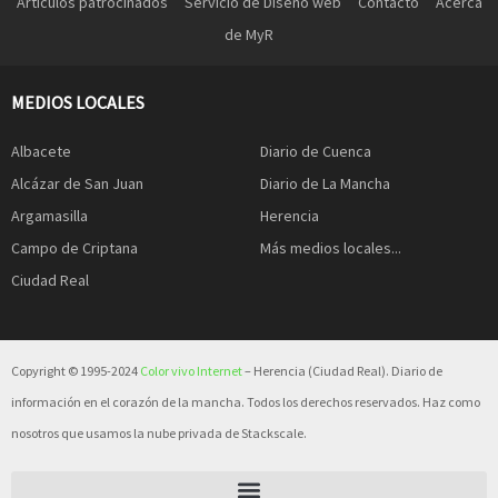
Artículos patrocinados
Servicio de Diseño web
Contacto
Acerca
de MyR
MEDIOS LOCALES
Albacete
Diario de Cuenca
Alcázar de San Juan
Diario de La Mancha
Argamasilla
Herencia
Campo de Criptana
Más medios locales...
Ciudad Real
Copyright © 1995-2024
Color vivo Internet
– Herencia (Ciudad Real). Diario de
información en el corazón de la mancha. Todos los derechos reservados. Haz como
nosotros que usamos la nube privada de Stackscale.