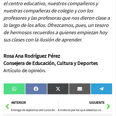
el centro educativo, nuestros compañeros y
nuestras compañeras de colegio y con los
profesores y las profesoras que nos dieron clase a
lo largo de los años. Ofrezcamos, pues, un tesoro
de hermosos recuerdos a quienes empiezan hoy
sus clases con la ilusión de aprender.
Rosa Ana Rodríguez Pérez
Consejera de Educación, Cultura y Deportes
Artículo de opinión.
Compartir
Compartir
Compartir
Compartir
Compa
WhatsApp
Facebook
X
Email
Tele
en
en
en
en
en
(Twitter)
Ant
Sig
ANTERIOR
SIGUIENTE
Entrega de diplomas del curso de robótica en Herencia
6 motivos por los que deberías contratar un seguro de salud