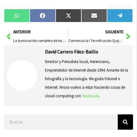
Compartir
Compartir
Compartir
Compartir
Compa
WhatsApp
Facebook
X
Email
Tele
en
en
en
en
en
(Twitter)
Ant
Sig
ANTERIOR
SIGUIENTE
La iluminación completa de los molinos de viento de Herencia será una realidad en unas semanas
Comienza la I Tecnificación Quijote’s de Balonmano en Herencia con destacados profesionales del deporte
David Carrero Fdez-Baillo
Director y Periodista local, Herenciano,
Emprendedor de Internet desde 1994. Amante de la
fotografía y la tecnología. Me gusta Fidonet e
Internet. Ahora vuelvo a estar haciendo cosas de
cloud computing con
stackscale
.
Buscar