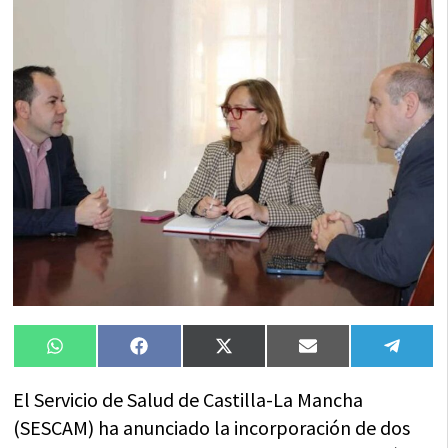
Compartir
Compartir
Compartir
Compartir
Compa
WhatsApp
Facebook
X
Email
Tele
en
en
en
en
en
(Twitter)
El Servicio de Salud de Castilla-La Mancha
(SESCAM) ha anunciado la incorporación de dos