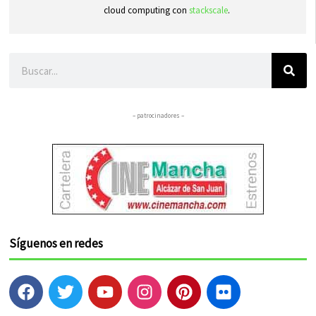
cloud computing con
stackscale
.
Buscar
– patrocinadores –
Síguenos en redes
F
T
Y
I
P
F
a
w
o
n
i
l