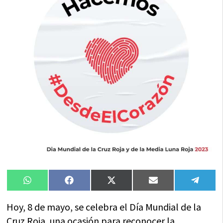
Compartir
Compartir
Compartir
Compartir
Compa
WhatsApp
Facebook
X
Email
Tele
en
en
en
en
en
(Twitter)
Hoy, 8 de mayo, se celebra el Día Mundial de la
Cruz Roja, una ocasión para reconocer la