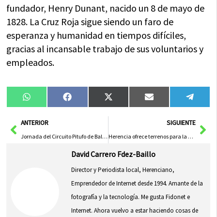
fundador, Henry Dunant, nacido un 8 de mayo de
1828. La Cruz Roja sigue siendo un faro de
esperanza y humanidad en tiempos difíciles,
gracias al incansable trabajo de sus voluntarios y
empleados.
Compartir
Compartir
Compartir
Compartir
Compa
WhatsApp
Facebook
X
Email
Tele
en
en
en
en
en
(Twitter)
Ant
Sig
ANTERIOR
SIGUIENTE
Jornada del Circuito Pitufo de Balonmano en Villafranca de los Caballeros
Herencia ofrece terrenos para la construcción de un nuevo Centro de Salud
David Carrero Fdez-Baillo
Director y Periodista local, Herenciano,
Emprendedor de Internet desde 1994. Amante de la
fotografía y la tecnología. Me gusta Fidonet e
Internet. Ahora vuelvo a estar haciendo cosas de