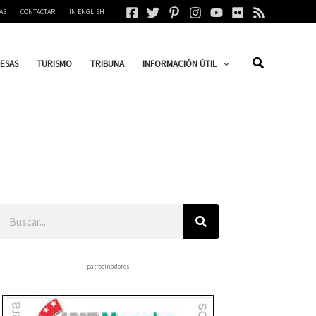
AS
CONTACTAR
IN ENGLISH
ESAS
TURISMO
TRIBUNA
INFORMACIÓN ÚTIL
Buscar
– patrocinadores –