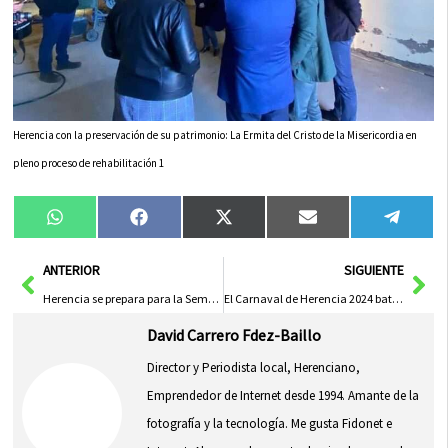
Herencia con la preservación de su patrimonio: La Ermita del Cristo de la Misericordia en
pleno proceso de rehabilitación 1
Compartir
Compartir
Compartir
Compartir
Compa
WhatsApp
Facebook
X
Email
Tele
en
en
en
en
en
(Twitter)
Ant
Sig
ANTERIOR
SIGUIENTE
Herencia se prepara para la Semana Santa 2024 con la presentación de su nuevo cartel
El Carnaval de Herencia 2024 bate récords de asistencia, según el alcalde Sergio García-Navas
David Carrero Fdez-Baillo
Director y Periodista local, Herenciano,
Emprendedor de Internet desde 1994. Amante de la
fotografía y la tecnología. Me gusta Fidonet e