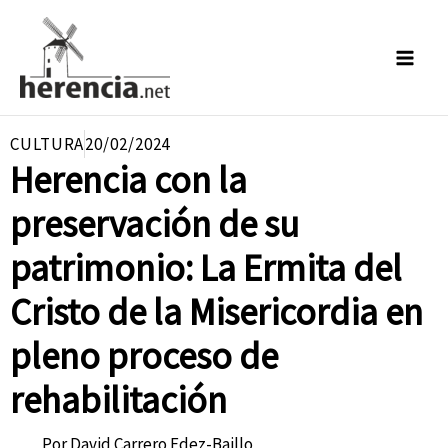
Ir
al
contenido
CULTURA
20/02/2024
Herencia con la
preservación de su
patrimonio: La Ermita del
Cristo de la Misericordia en
pleno proceso de
rehabilitación
Por
David Carrero Fdez-Baillo