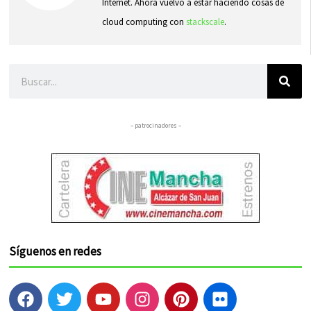
Internet. Ahora vuelvo a estar haciendo cosas de
cloud computing con
stackscale
.
Buscar
– patrocinadores –
Síguenos en redes
F
T
Y
I
P
F
a
w
o
n
i
l