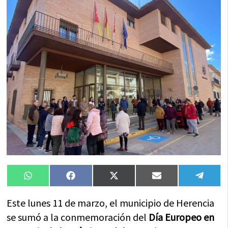
Compartir
Compartir
Compartir
Compartir
Compa
WhatsApp
Facebook
X
Email
Tele
en
en
en
en
en
(Twitter)
Este lunes 11 de marzo, el municipio de Herencia
se sumó a la conmemoración del
Día Europeo en