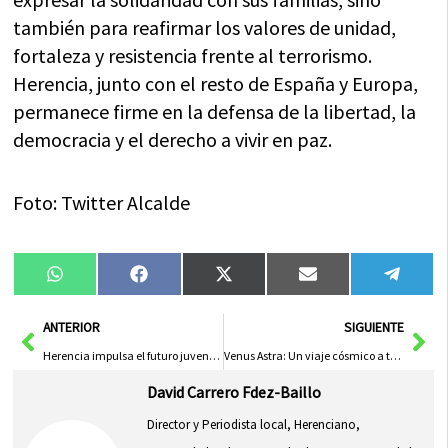
también para reafirmar los valores de unidad,
fortaleza y resistencia frente al terrorismo.
Herencia, junto con el resto de España y Europa,
permanece firme en la defensa de la libertad, la
democracia y el derecho a vivir en paz.
Foto: Twitter Alcalde
Compartir
Compartir
Compartir
Compartir
Compa
WhatsApp
Facebook
X
Email
Tele
en
en
en
en
en
(Twitter)
Ant
Sig
ANTERIOR
SIGUIENTE
Herencia impulsa el futuro juvenil con el nuevo Servicio de Asesoramiento
Venus Astra: Un viaje cósmico a través del Rock Indie con «Sin que el universo se inmute»
David Carrero Fdez-Baillo
Director y Periodista local, Herenciano,