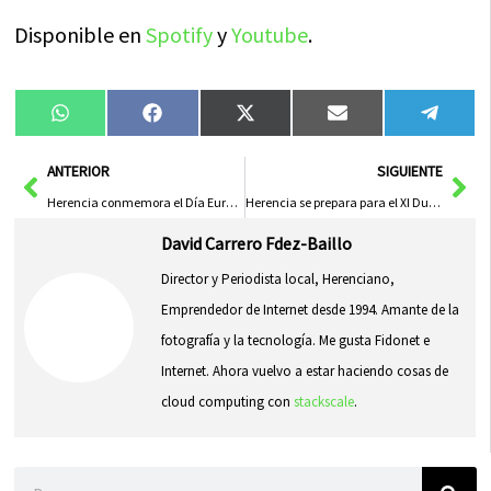
Disponible en
Spotify
y
Youtube
.
Compartir
Compartir
Compartir
Compartir
Compa
WhatsApp
Facebook
X
Email
Tele
en
en
en
en
en
(Twitter)
Ant
Sig
ANTERIOR
SIGUIENTE
Herencia conmemora el Día Europeo en Memoria de las Víctimas del Terrorismo con un respetuoso minuto de silencio
Herencia se prepara para el XI Duatlón-Cross: Una edición especial con enfoque escolar
David Carrero Fdez-Baillo
Director y Periodista local, Herenciano,
Emprendedor de Internet desde 1994. Amante de la
fotografía y la tecnología. Me gusta Fidonet e
Internet. Ahora vuelvo a estar haciendo cosas de
cloud computing con
stackscale
.
Buscar