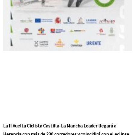
La II Vuelta Ciclista Castilla-La Mancha Leader llegará a
Herencia con más de 230 corredores y coincidirá con el eclipse