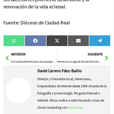
renovación de la vida eclesial.
Fuente: Diócesis de Ciudad Real
Compartir
Compartir
Compartir
Compartir
Compa
WhatsApp
Facebook
X
Email
Tele
en
en
en
en
en
(Twitter)
Ant
Sig
ANTERIOR
SIGUIENTE
Inicio desafiante para los equipos infantiles femeninos de Balonmano en Herencia y Marianistas
Herencia acoge el Sector Nacional de Balonmano Infantil Femenino
David Carrero Fdez-Baillo
Director y Periodista local, Herenciano,
Emprendedor de Internet desde 1994. Amante de la
fotografía y la tecnología. Me gusta Fidonet e
Internet. Ahora vuelvo a estar haciendo cosas de
cloud computing con
stackscale
.