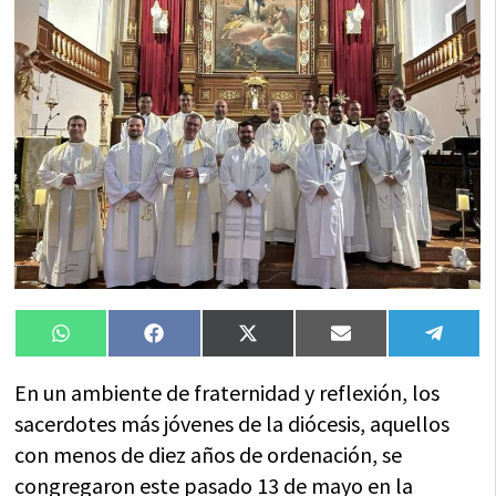
Compartir
Compartir
Compartir
Compartir
Compa
WhatsApp
Facebook
X
Email
Tele
en
en
en
en
en
(Twitter)
En un ambiente de fraternidad y reflexión, los
sacerdotes más jóvenes de la diócesis, aquellos
con menos de diez años de ordenación, se
congregaron este pasado 13 de mayo en la