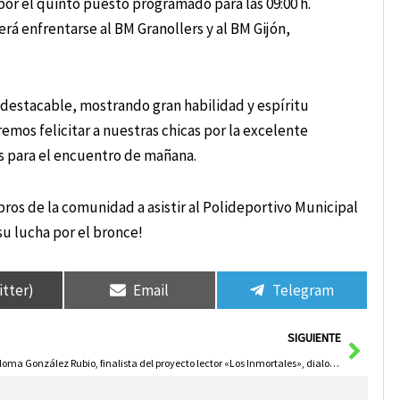
or el quinto puesto programado para las 09:00 h.
verá enfrentarse al BM Granollers y al BM Gijón,
 destacable, mostrando gran habilidad y espíritu
emos felicitar a nuestras chicas por la excelente
es para el encuentro de mañana.
ros de la comunidad a asistir al Polideportivo Municipal
su lucha por el bronce!
itter)
Email
Telegram
Sigui
SIGUIENTE
Paloma González Rubio, finalista del proyecto lector «Los Inmortales», dialoga con jóvenes de Herencia