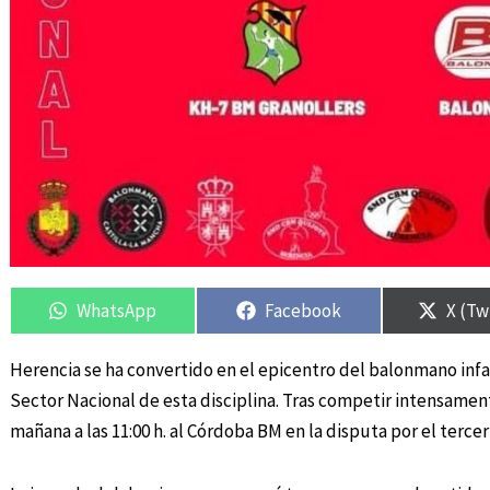
Compartir
Compartir
Compartir
Compartir
Compa
Compa
en
en
en
en
en
en
WhatsApp
Facebook
X (Tw
Herencia se ha convertido en el epicentro del balonmano inf
Sector Nacional de esta disciplina. Tras competir intensament
mañana a las 11:00 h. al Córdoba BM en la disputa por el terc