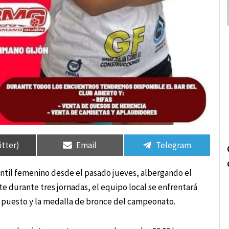
rtir
rtir
Compartir
Compartir
Compartir
Compartir
en
en
en
en
itter)
Email
Telegram
antil femenino desde el pasado jueves, albergando el
e durante tres jornadas, el equipo local se enfrentará
er puesto y la medalla de bronce del campeonato.