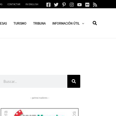
AS
CONTACTAR
IN ENGLISH
ESAS
TURISMO
TRIBUNA
INFORMACIÓN ÚTIL
Buscar
– patrocinadores –