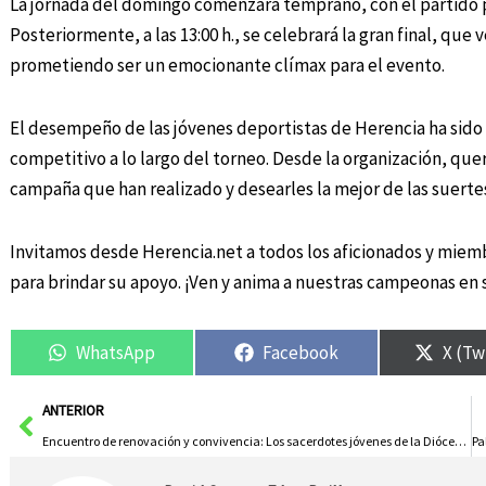
La jornada del domingo comenzará temprano, con el partido p
Posteriormente, a las 13:00 h., se celebrará la gran final, que 
prometiendo ser un emocionante clímax para el evento.
El desempeño de las jóvenes deportistas de Herencia ha sido
competitivo a lo largo del torneo. Desde la organización, quer
campaña que han realizado y desearles la mejor de las suert
Invitamos desde Herencia.net a todos los aficionados y miemb
para brindar su apoyo. ¡Ven y anima a nuestras campeonas en 
WhatsApp
Facebook
X (Tw
Ant
ANTERIOR
Encuentro de renovación y convivencia: Los sacerdotes jóvenes de la Diócesis se reúnen en Herencia