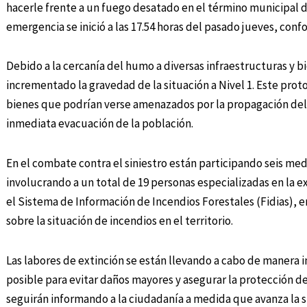
hacerle frente a un fuego desatado en el término municipal de
emergencia se inició a las 17.54 horas del pasado jueves, conf
Debido a la cercanía del humo a diversas infraestructuras y b
incrementado la gravedad de la situación a Nivel 1. Este proto
bienes que podrían verse amenazados por la propagación de
inmediata evacuación de la población.
En el combate contra el siniestro están participando seis medi
involucrando a un total de 19 personas especializadas en la ex
el Sistema de Información de Incendios Forestales (Fidias),
sobre la situación de incendios en el territorio.
Las labores de extinción se están llevando a cabo de manera in
posible para evitar daños mayores y asegurar la protección d
seguirán informando a la ciudadanía a medida que avanza la s