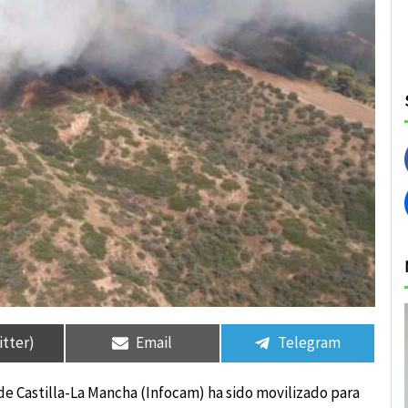
rtir
rtir
Compartir
Compartir
Compartir
Compartir
en
en
en
en
itter)
Email
Telegram
 de Castilla-La Mancha (Infocam) ha sido movilizado para