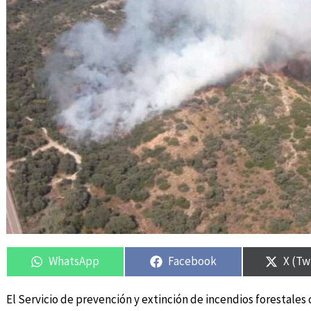
Compartir
Compartir
Compartir
Compartir
Compa
Compa
en
en
en
en
en
en
WhatsApp
Facebook
X (Tw
El Servicio de prevención y extinción de incendios forestales