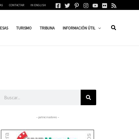
AS
CONTACTAR
IN ENGLISH
ESAS
TURISMO
TRIBUNA
INFORMACIÓN ÚTIL
Buscar
– patrocinadores –