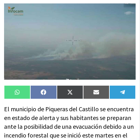
Compartir
Compartir
Compartir
Compartir
Compa
WhatsApp
Facebook
X
Email
Tele
en
en
en
en
en
(Twitter)
El municipio de Piqueras del Castillo se encuentra
en estado de alerta y sus habitantes se preparan
ante la posibilidad de una evacuación debido a un
incendio forestal que se inició este martes en el