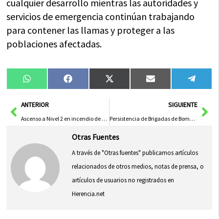
cualquier desarrollo mientras las autoridades y
servicios de emergencia continúan trabajando
para contener las llamas y proteger a las
poblaciones afectadas.
Compartir
Compartir
Compartir
Compartir
Compa
WhatsApp
Facebook
X
Email
Tele
en
en
en
en
en
(Twitter)
Ant
Sig
ANTERIOR
SIGUIENTE
Ascenso a Nivel 2 en incendio de Valverdejo y desconexión de subestación AVE Madrid-Levante
Persistencia de Brigadas de Bomberos en la Batalla contra Incendios en Cantalojas
Otras Fuentes
A través de "Otras fuentes" publicamos artículos
relacionados de otros medios, notas de prensa, o
artículos de usuarios no registrados en
Herencia.net