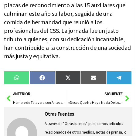
placas de reconocimiento a las 15 auxiliares que
culminan este año su labor, seguida de una
comida de hermandad que reunió a los
profesionales del CSS. La jornada fue un justo
tributo a quienes, con su dedicación incansable,
han contribuido a la construcción de una sociedad
más justa y equitativa.
Compartir
Compartir
Compartir
Compartir
Compa
WhatsApp
Facebook
X
Email
Tele
en
en
en
en
en
(Twitter)
Ant
Sig
ANTERIOR
SIGUIENTE
Hombre de Talavera con Antecedentes Penales Enfrenta 5 Años de Prisión por Tráfico de Drogas
«Deseo Que No Haya Nada De Lo Que Sentir Vergüenza», Según Page
Otras Fuentes
A través de "Otras fuentes" publicamos artículos
relacionados de otros medios, notas de prensa, o