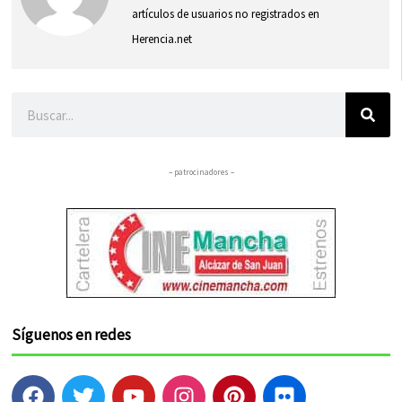
artículos de usuarios no registrados en
Herencia.net
Buscar
– patrocinadores –
Síguenos en redes
F
T
Y
I
P
F