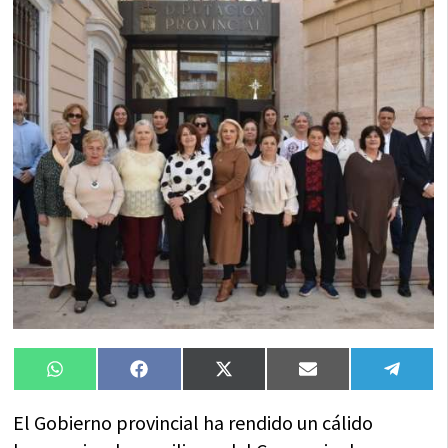
Compartir
Compartir
Compartir
Compartir
Compa
WhatsApp
Facebook
X
Email
Tele
en
en
en
en
en
(Twitter)
El Gobierno provincial ha rendido un cálido