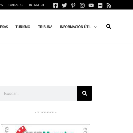
AS
CONTACTAR
IN ENGLISH
ESAS
TURISMO
TRIBUNA
INFORMACIÓN ÚTIL
Buscar
– patrocinadores –