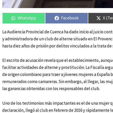
Compartir
Compartir
Compartir
Compartir
Compa
Compa
en
en
en
en
en
en
WhatsApp
Facebook
X (Tw
La Audiencia Provincial de Cuenca ha dado inicio al juicio con
y administradora de un club de alterne situado en El Provenc
hasta diez años de prisión por delitos vinculados a la trata de
El escrito de acusación revela que el establecimiento, aunq
facilitar actividades de alterne y prostitución. La Fiscalía 
de origen colombiano para traer a jóvenes mujeres a España 
remunerados como camareras. Sin embargo, al llegar, las muj
las ganancias obtenidas con los responsables del club.
Uno de los testimonios más impactantes es el de una mujer 
declaración, llegó al club en febrero de 2016 y rápidamente l