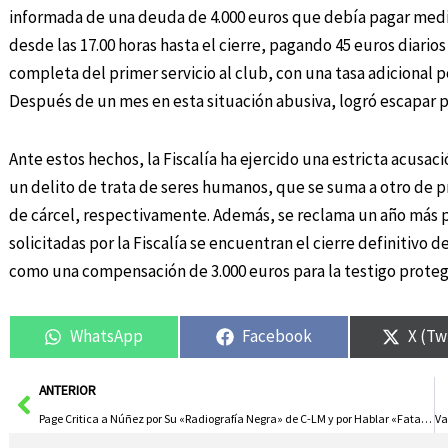
informada de una deuda de 4.000 euros que debía pagar media
desde las 17.00 horas hasta el cierre, pagando 45 euros diarios
completa del primer servicio al club, con una tasa adicional 
Después de un mes en esta situación abusiva, logró escapar po
Ante estos hechos, la Fiscalía ha ejercido una estricta acus
un delito de trata de seres humanos, que se suma a otro de pr
de cárcel, respectivamente. Además, se reclama un año más po
solicitadas por la Fiscalía se encuentran el cierre definitivo 
como una compensación de 3.000 euros para la testigo proteg
WhatsApp
Facebook
X (Tw
Ant
ANTERIOR
Page Critica a Núñez por Su «Radiografía Negra» de C-LM y por Hablar «Fatal» de la Región en España