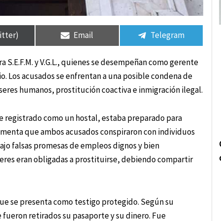
rtir
rtir
Compartir
Compartir
Compartir
Compartir
en
en
en
en
itter)
Email
Telegram
tra S.E.F.M. y V.G.L., quienes se desempeñan como gerente
io. Los acusados se enfrentan a una posible condena de
 seres humanos, prostitución coactiva e inmigración ilegal.
ue registrado como un hostal, estaba preparado para
argumenta que ambos acusados conspiraron con individuos
bajo falsas promesas de empleos dignos y bien
eres eran obligadas a prostituirse, debiendo compartir
que se presenta como testigo protegido. Según su
e fueron retirados su pasaporte y su dinero. Fue