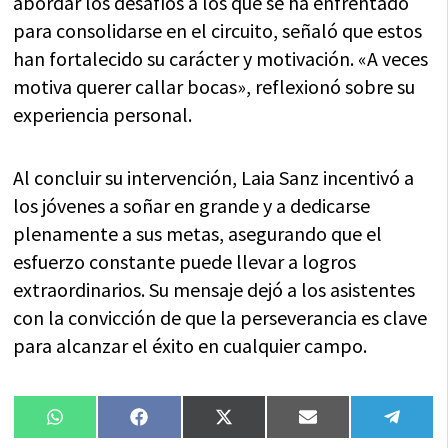
abordar los desafíos a los que se ha enfrentado
para consolidarse en el circuito, señaló que estos
han fortalecido su carácter y motivación. «A veces
motiva querer callar bocas», reflexionó sobre su
experiencia personal.
Al concluir su intervención, Laia Sanz incentivó a
los jóvenes a soñar en grande y a dedicarse
plenamente a sus metas, asegurando que el
esfuerzo constante puede llevar a logros
extraordinarios. Su mensaje dejó a los asistentes
con la convicción de que la perseverancia es clave
para alcanzar el éxito en cualquier campo.
Compartir
Compartir
Compartir
Compartir
Compa
WhatsApp
Facebook
X
Email
Tele
en
en
en
en
en
(Twitter)