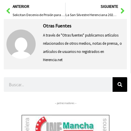
Ant
Sig
ANTERIOR
SIGUIENTE
Solicitan Decenio de Prisión para Gerentes de Club en El Provencio por Presunta Trata de Personas
La San Silvestre Herenciana 2024 cerrará el año con deporte y solidaridad
Otras Fuentes
A través de "Otras fuentes" publicamos artículos
relacionados de otros medios, notas de prensa, o
artículos de usuarios no registrados en
Herencia.net
Buscar
– patrocinadores –