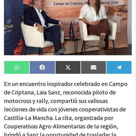
Compartir
Compartir
Compartir
Compartir
Compa
WhatsApp
Facebook
X
Email
Tele
en
en
en
en
en
(Twitter)
En un encuentro inspirador celebrado en Campo
de Criptana, Laia Sanz, reconocida piloto de
motocross y rally, compartió sus valiosas
lecciones de vida con jóvenes cooperativistas de
Castilla-La Mancha. La cita, organizada por
Cooperativas Agro-Alimentarias de la región,
brindó a Sanz la oportunidad de trasladar la