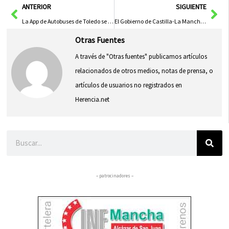
Ant
Sig
ANTERIOR
SIGUIENTE
La App de Autobuses de Toledo se Actualiza Tras Escuchar a los Usuarios
El Gobierno de Castilla-La Mancha Promueve el Consumo Responsable en Compras Navideñas
Otras Fuentes
A través de "Otras fuentes" publicamos artículos
relacionados de otros medios, notas de prensa, o
artículos de usuarios no registrados en
Herencia.net
Buscar
– patrocinadores –