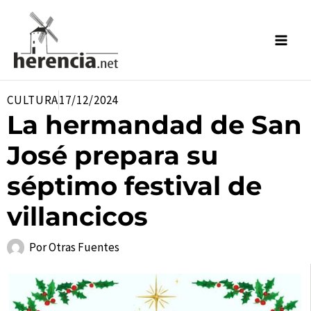
Ir
al
contenido
CULTURA
17/12/2024
La hermandad de San
José prepara su
séptimo festival de
villancicos
Por
Otras Fuentes