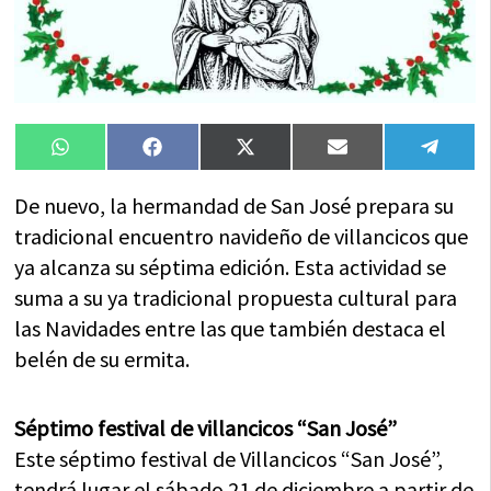
Compartir
Compartir
Compartir
Compartir
Compa
WhatsApp
Facebook
X
Email
Tele
en
en
en
en
en
(Twitter)
De nuevo, la hermandad de San José prepara su
tradicional encuentro navideño de villancicos que
ya alcanza su séptima edición. Esta actividad se
suma a su ya tradicional propuesta cultural para
las Navidades entre las que también destaca el
belén de su ermita.
Séptimo festival de villancicos “San José”
Este séptimo festival de Villancicos “San José”,
tendrá lugar el sábado 21 de diciembre a partir de