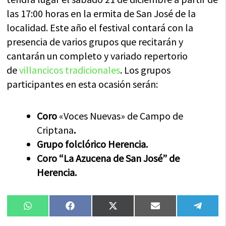
las 17:00 horas en la ermita de San José de la
localidad. Este año el festival contará con la
presencia de varios grupos que recitarán y
cantarán un completo y variado repertorio
de
villancicos tradicionales
. Los grupos
participantes en esta ocasión serán:
Coro
«Voces Nuevas» de Campo de
Criptana
.
Grupo folclórico Herencia.
Coro “La Azucena de San José” de
Herencia.
Compartir
Compartir
Compartir
Compartir
Compa
WhatsApp
Facebook
X
Email
Tele
en
en
en
en
en
(Twitter)