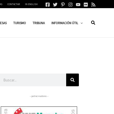
AS
CONTACTAR
IN ENGLISH
ESAS
TURISMO
TRIBUNA
INFORMACIÓN ÚTIL
Buscar
– patrocinadores –