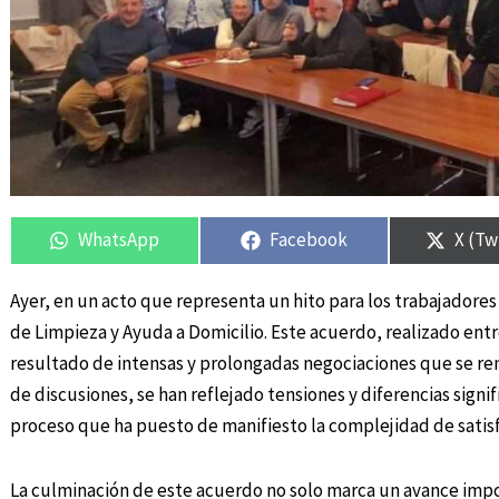
Compartir
Compartir
Compartir
Compartir
Compa
Compa
en
en
en
en
en
en
WhatsApp
Facebook
X (Tw
Ayer, en un acto que representa un hito para los trabajadores d
de Limpieza y Ayuda a Domicilio. Este acuerdo, realizado entre
resultado de intensas y prolongadas negociaciones que se r
de discusiones, se han reflejado tensiones y diferencias signi
proceso que ha puesto de manifiesto la complejidad de satisf
La culminación de este acuerdo no solo marca un avance impor