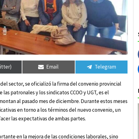
rtir
rtir
Compartir
Compartir
Compartir
Compartir
en
en
en
en
itter)
Email
Telegram
el sector, se oficializó la firma del convenio provincial
 las patronales y los sindicatos CCOO y UGT, es el
emontan al pasado mes de diciembre. Durante estos meses
ficativas en torno a los términos del nuevo convenio, un
acer las expectativas de ambas partes.
tante en la mejora de las condiciones laborales, sino