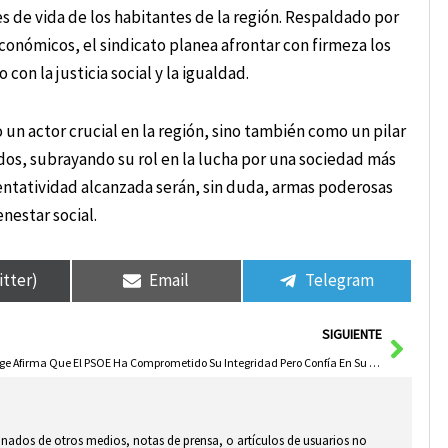
s de vida de los habitantes de la región. Respaldado por
onómicos, el sindicato planea afrontar con firmeza los
n la justicia social y la igualdad.
un actor crucial en la región, sino también como un pilar
os, subrayando su rol en la lucha por una sociedad más
esentatividad alcanzada serán, sin duda, armas poderosas
nestar social.
itter)
Email
Telegram
Sigui
SIGUIENTE
Page Afirma Que El PSOE Ha Comprometido Su Integridad Pero Confía En Su Regreso A Los Orígenes
ionados de otros medios, notas de prensa, o artículos de usuarios no