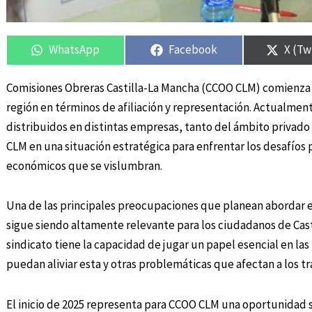
Compartir
Compartir
Compartir
Compartir
Compa
Compa
en
en
en
en
en
en
WhatsApp
Facebook
X (Tw
Comisiones Obreras Castilla-La Mancha (CCOO CLM) comienza e
región en términos de afiliación y representación. Actualme
distribuidos en distintas empresas, tanto del ámbito privado
CLM en una situación estratégica para enfrentar los desafíos 
económicos que se vislumbran.
Una de las principales preocupaciones que planean abordar es
sigue siendo altamente relevante para los ciudadanos de Cast
sindicato tiene la capacidad de jugar un papel esencial en la
puedan aliviar esta y otras problemáticas que afectan a los tra
El inicio de 2025 representa para CCOO CLM una oportunidad s