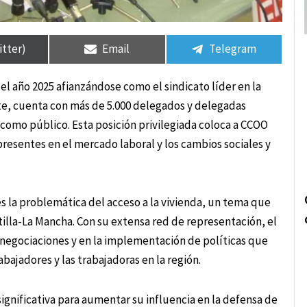
rtir
rtir
Compartir
Compartir
Compartir
Compartir
en
en
en
en
itter)
Email
Telegram
l año 2025 afianzándose como el sindicato líder en la
nte, cuenta con más de 5.000 delegados y delegadas
 como público. Esta posición privilegiada coloca a CCOO
presentes en el mercado laboral y los cambios sociales y
 la problemática del acceso a la vivienda, un tema que
illa-La Mancha. Con su extensa red de representación, el
s negociaciones y en la implementación de políticas que
bajadores y las trabajadoras en la región.
ignificativa para aumentar su influencia en la defensa de