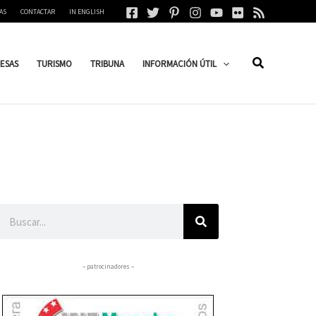
AS
CONTACTAR
IN ENGLISH
ESAS
TURISMO
TRIBUNA
INFORMACIÓN ÚTIL
Buscar
– patrocinadores –