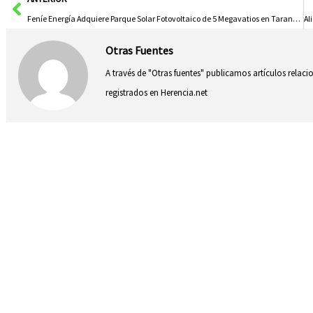
Feníe Energía Adquiere Parque Solar Fotovoltaico de 5 Megavatios en Tarancón para Impulsar Energías Renovables en la Región
Otras Fuentes
A través de "Otras fuentes" publicamos artículos relac
registrados en Herencia.net