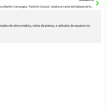
Alicia Martín-Consuegra, “Kinki En Zuecos”, diseña el cartel del Sábado de los Ansiosos del Carnaval de Herencia 2025
ionados de otros medios, notas de prensa, o artículos de usuarios no