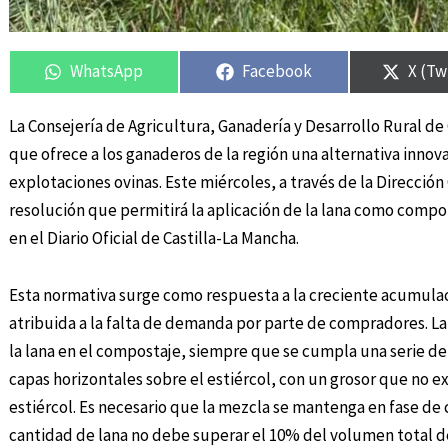
Compartir
Compartir
Compartir
Compartir
Compa
Compa
en
en
en
en
en
en
WhatsApp
Facebook
X (Tw
La Consejería de Agricultura, Ganadería y Desarrollo Rural d
que ofrece a los ganaderos de la región una alternativa innov
explotaciones ovinas. Este miércoles, a través de la Direcci
resolución que permitirá la aplicación de la lana como compo
en el Diario Oficial de Castilla-La Mancha.
Esta normativa surge como respuesta a la creciente acumulac
atribuida a la falta de demanda por parte de compradores. L
la lana en el compostaje, siempre que se cumpla una serie de
capas horizontales sobre el estiércol, con un grosor que no e
estiércol. Es necesario que la mezcla se mantenga en fase de 
cantidad de lana no debe superar el 10% del volumen total d