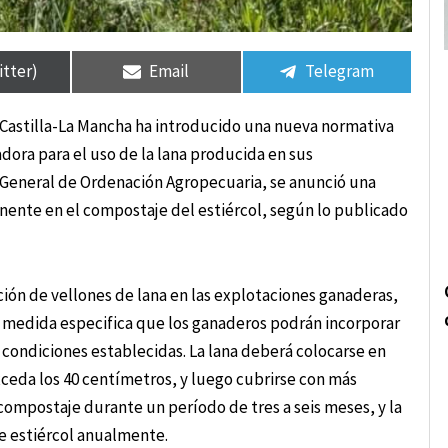
rtir
rtir
Compartir
Compartir
Compartir
Compartir
en
en
en
en
itter)
Email
Telegram
e Castilla-La Mancha ha introducido una nueva normativa
adora para el uso de la lana producida en sus
ón General de Ordenación Agropecuaria, se anunció una
nente en el compostaje del estiércol, según lo publicado
ión de vellones de lana en las explotaciones ganaderas,
a medida especifica que los ganaderos podrán incorporar
 condiciones establecidas. La lana deberá colocarse en
xceda los 40 centímetros, y luego cubrirse con más
compostaje durante un período de tres a seis meses, y la
e estiércol anualmente.