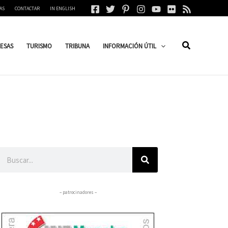
AS
CONTACTAR
IN ENGLISH
ESAS
TURISMO
TRIBUNA
INFORMACIÓN ÚTIL
Buscar
– patrocinadores –