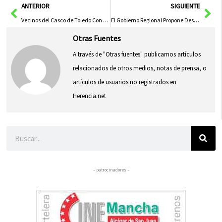
Ant
Sig
ANTERIOR
SIGUIENTE
Vecinos del Casco de Toledo Con Obras Finalizadas Podrán Acceder a Más Ayudas del Consorcio
El Gobierno Regional Propone Desdoblar la Conducción de Picadas para Reforzar la Seguridad del Abastecimiento en Emergencias
Otras Fuentes
A través de "Otras fuentes" publicamos artículos
relacionados de otros medios, notas de prensa, o
artículos de usuarios no registrados en
Herencia.net
Buscar
– patrocinadores –