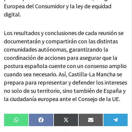
Europea del Consumidor y la ley de equidad
digital.
Los resultados y conclusiones de cada reunión se
documentarán y compartirán con las distintas
comunidades autónomas, garantizando la
coordinación de acciones para asegurar que la
postura española cuente con un consenso amplio
cuando sea necesario. Así, Castilla-La Mancha se
prepara para representar y defender los intereses
no solo de su territorio, sino también de España y
la ciudadanía europea ante el Consejo de la UE.
Compartir
Compartir
Compartir
Compartir
Compa
WhatsApp
Facebook
X
Email
Tele
en
en
en
en
en
(Twitter)