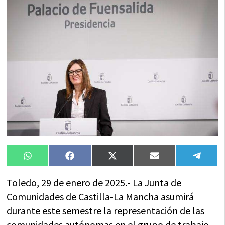
Compartir
Compartir
Compartir
Compartir
Compa
WhatsApp
Facebook
X
Email
Tele
en
en
en
en
en
(Twitter)
Toledo, 29 de enero de 2025.- La Junta de
Comunidades de Castilla-La Mancha asumirá
durante este semestre la representación de las
comunidades autónomas en el grupo de trabajo